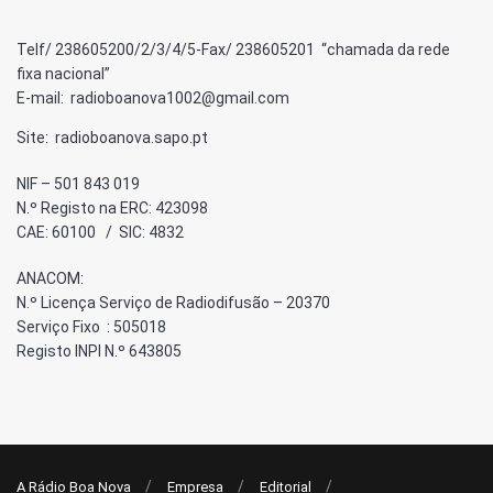
Telf/ 238605200/2/3/4/5-Fax/ 238605201 “chamada da rede
fixa nacional”
E-mail: radioboanova1002@gmail.com
Site: radioboanova.sapo.pt
NIF – 501 843 019
N.º Registo na ERC: 423098
CAE: 60100 / SIC: 4832
ANACOM:
N.º Licença Serviço de Radiodifusão – 20370
Serviço Fixo : 505018
Registo INPI N.º 643805
A Rádio Boa Nova
Empresa
Editorial