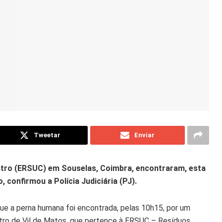
Tweetar
Enviar
ntro (ERSUC) em Souselas, Coimbra, encontraram, esta
, confirmou a Polícia Judiciária (PJ).
que a perna humana foi encontrada, pelas 10h15, por um
ntro de Vil de Matos, que pertence à ERSUC – Resíduos