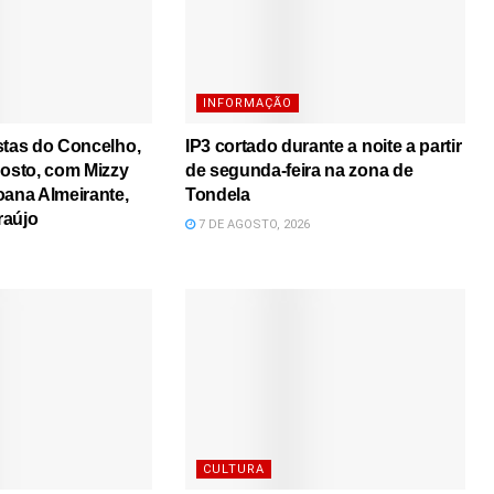
INFORMAÇÃO
stas do Concelho,
IP3 cortado durante a noite a partir
gosto, com Mizzy
de segunda-feira na zona de
oana Almeirante,
Tondela
raújo
7 DE AGOSTO, 2026
CULTURA