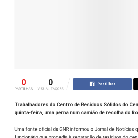
0
0
Partilhar
PARTILHAS
VISUALIZAÇÕES
Trabalhadores do Centro de Resíduos Sólidos do Ce
quinta-feira, uma perna num camião de recolha do lixo
Uma fonte oficial da GNR informou o Jornal de Notícias 
funcionário que procedia à separação de resíduos do ce