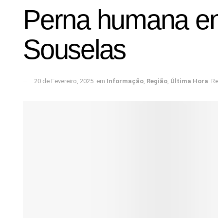
Perna humana en
Souselas
20 de Fevereiro, 2025
em
Informação
,
Região
,
Última Hora
Re