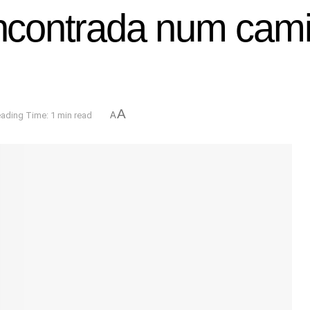
contrada num camiã
A
ading Time: 1 min read
A