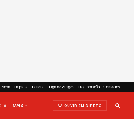
a Nova
Empresa
Editorial
Liga de Amigos
Programação
Contactos
STS
MAIS
OUVIR EM DIRETO