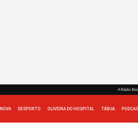
A Rádio Bo
 NOVA
DESPORTO
OLIVEIRA DO HOSPITAL
TÁBUA
PODCA