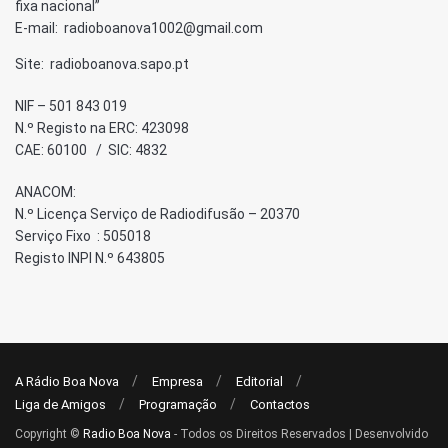
fixa nacional”
E-mail: radioboanova1002@gmail.com
Site: radioboanova.sapo.pt
NIF – 501 843 019
N.º Registo na ERC: 423098
CAE: 60100 / SIC: 4832
ANACOM:
N.º Licença Serviço de Radiodifusão – 20370
Serviço Fixo : 505018
Registo INPI N.º 643805
A Rádio Boa Nova
Empresa
Editorial
Liga de Amigos
Programação
Contactos
Copyright ©
Radio Boa Nova
- Todos os Direitos Reservados | Desenvolvido