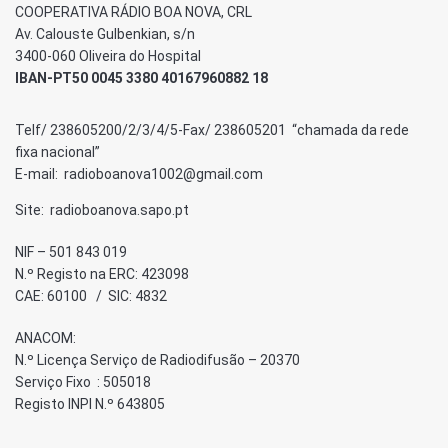
COOPERATIVA RÁDIO BOA NOVA, CRL
Av. Calouste Gulbenkian, s/n
3400-060 Oliveira do Hospital
IBAN-PT50 0045 3380 40167960882 18
Telf/ 238605200/2/3/4/5-Fax/ 238605201 “chamada da rede
fixa nacional”
E-mail: radioboanova1002@gmail.com
Site: radioboanova.sapo.pt
NIF – 501 843 019
N.º Registo na ERC: 423098
CAE: 60100 / SIC: 4832
ANACOM:
N.º Licença Serviço de Radiodifusão – 20370
Serviço Fixo : 505018
Registo INPI N.º 643805