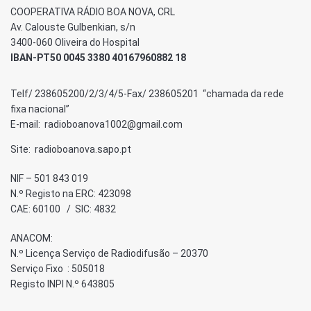
COOPERATIVA RÁDIO BOA NOVA, CRL
Av. Calouste Gulbenkian, s/n
3400-060 Oliveira do Hospital
IBAN-PT50 0045 3380 40167960882 18
Telf/ 238605200/2/3/4/5-Fax/ 238605201 “chamada da rede
fixa nacional”
E-mail: radioboanova1002@gmail.com
Site: radioboanova.sapo.pt
NIF – 501 843 019
N.º Registo na ERC: 423098
CAE: 60100 / SIC: 4832
ANACOM:
N.º Licença Serviço de Radiodifusão – 20370
Serviço Fixo : 505018
Registo INPI N.º 643805