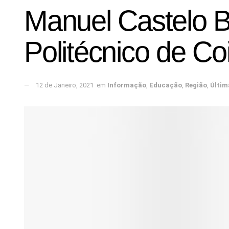
Manuel Castelo Br
Politécnico de C
12 de Janeiro, 2021
em
Informação
,
Educação
,
Região
,
Últim