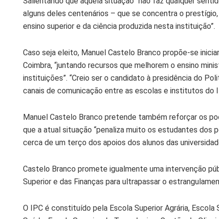
Salientando que aquela situação “não faz qualquer sentid
alguns deles centenários – que se concentra o prestígio, 
ensino superior e da ciência produzida nesta instituição”.
Caso seja eleito, Manuel Castelo Branco propõe-se inici
Coimbra, “juntando recursos que melhorem o ensino minis
instituições”. “Creio ser o candidato à presidência do Po
canais de comunicação entre as escolas e institutos do I
Manuel Castelo Branco pretende também reforçar os pode
que a atual situação “penaliza muito os estudantes dos p
cerca de um terço dos apoios dos alunos das universidad
Castelo Branco promete igualmente uma intervenção públi
Superior e das Finanças para ultrapassar o estrangulamen
O IPC é constituído pela Escola Superior Agrária, Escola