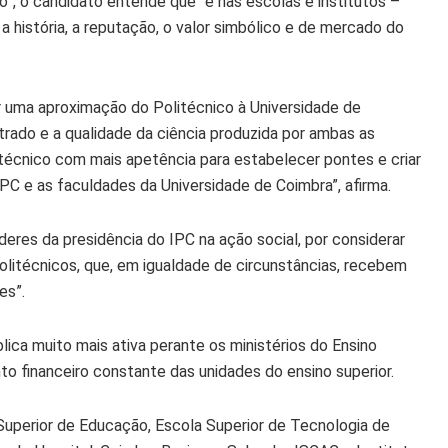
o”, o candidato entende que “é nas escolas e institutos –
a história, a reputação, o valor simbólico e de mercado do
ar uma aproximação do Politécnico à Universidade de
trado e a qualidade da ciência produzida por ambas as
litécnico com mais apetência para estabelecer pontes e criar
PC e as faculdades da Universidade de Coimbra”, afirma.
res da presidência do IPC na ação social, por considerar
olitécnicos, que, em igualdade de circunstâncias, recebem
es”.
ca muito mais ativa perante os ministérios do Ensino
to financeiro constante das unidades do ensino superior.
 Superior de Educação, Escola Superior de Tecnologia de