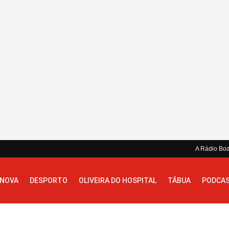
A Rádio Bo
 NOVA
DESPORTO
OLIVEIRA DO HOSPITAL
TÁBUA
PODCA