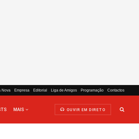
a Nova
Empresa
Editorial
Liga de Amigos
Programação
Contactos
STS
MAIS
OUVIR EM DIRETO