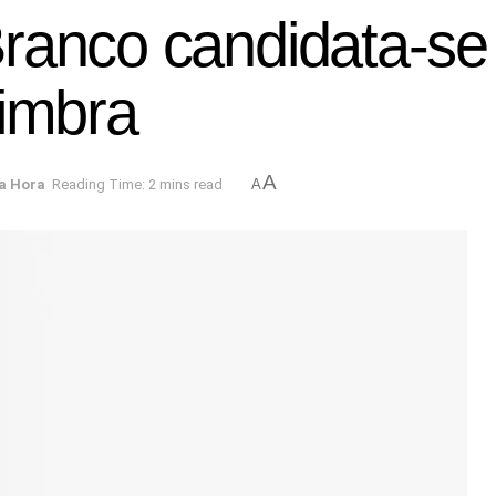
anco candidata-se a
oimbra
A
a Hora
Reading Time: 2 mins read
A