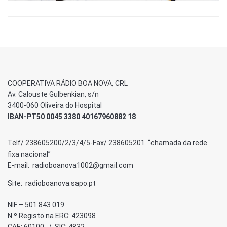
COOPERATIVA RÁDIO BOA NOVA, CRL
Av. Calouste Gulbenkian, s/n
3400-060 Oliveira do Hospital
IBAN-PT50 0045 3380 40167960882 18
Telf/ 238605200/2/3/4/5-Fax/ 238605201 “chamada da rede
fixa nacional”
E-mail: radioboanova1002@gmail.com
Site: radioboanova.sapo.pt
NIF – 501 843 019
N.º Registo na ERC: 423098