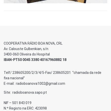
COOPERATIVA RÁDIO BOA NOVA, CRL
Av. Calouste Gulbenkian, s/n
3400-060 Oliveira do Hospital
IBAN-PT50 0045 3380 40167960882 18
Telf/ 238605200/2/3/4/5-Fax/ 238605201 “chamada da rede
fixa nacional”
E-mail: radioboanova1002@gmail.com
Site: radioboanova.sapo.pt
NIF – 501 843 019
N.º Registo na ERC: 423098