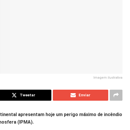
Imagem ilustrativa
Tweetar
Enviar
ntinental apresentam hoje um perigo máximo de incêndio
mosfera (IPMA).