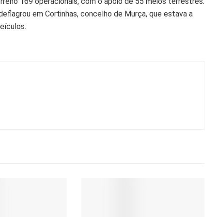
terreno 169 operacionais, com o apoio de 55 meios terrestres.
 deflagrou em Cortinhas, concelho de Murça, que estava a
eículos.