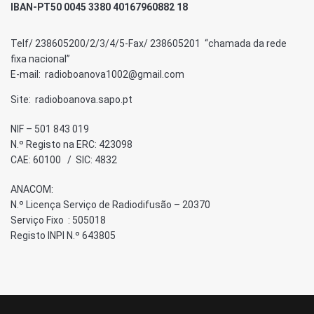
IBAN-PT50 0045 3380 40167960882 18
Telf/ 238605200/2/3/4/5-Fax/ 238605201 “chamada da rede
fixa nacional”
E-mail: radioboanova1002@gmail.com
Site: radioboanova.sapo.pt
NIF – 501 843 019
N.º Registo na ERC: 423098
CAE: 60100 / SIC: 4832
ANACOM:
N.º Licença Serviço de Radiodifusão – 20370
Serviço Fixo : 505018
Registo INPI N.º 643805