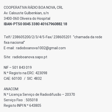
COOPERATIVA RÁDIO BOA NOVA, CRL
Av. Calouste Gulbenkian, s/n
3400-060 Oliveira do Hospital
IBAN-PT50 0045 3380 40167960882 18
Telf/ 238605200/2/3/4/5-Fax/ 238605201 “chamada da rede
fixa nacional”
E-mail: radioboanova1002@gmail.com
Site: radioboanova.sapo.pt
NIF – 501 843 019
N.º Registo na ERC: 423098
CAE: 60100 / SIC: 4832
ANACOM:
N.º Licença Serviço de Radiodifusão – 20370
Serviço Fixo : 505018
Registo INPI N.º 643805