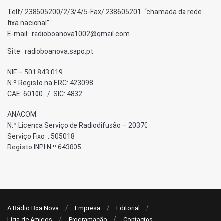
Telf/ 238605200/2/3/4/5-Fax/ 238605201 “chamada da rede
fixa nacional”
E-mail: radioboanova1002@gmail.com
Site: radioboanova.sapo.pt
NIF – 501 843 019
N.º Registo na ERC: 423098
CAE: 60100 / SIC: 4832
ANACOM:
N.º Licença Serviço de Radiodifusão – 20370
Serviço Fixo : 505018
Registo INPI N.º 643805
A Rádio Boa Nova
Empresa
Editorial
Liga de Amigos
Programação
Contactos