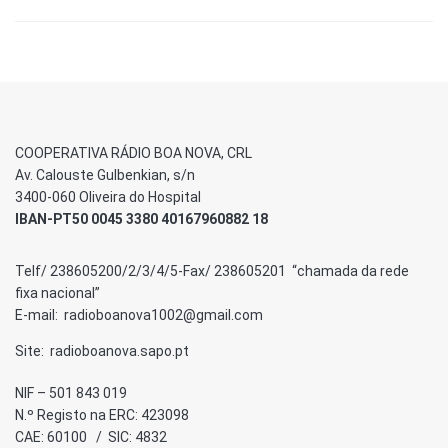
COOPERATIVA RÁDIO BOA NOVA, CRL
Av. Calouste Gulbenkian, s/n
3400-060 Oliveira do Hospital
IBAN-PT50 0045 3380 40167960882 18
Telf/ 238605200/2/3/4/5-Fax/ 238605201 “chamada da rede
fixa nacional”
E-mail: radioboanova1002@gmail.com
Site: radioboanova.sapo.pt
NIF – 501 843 019
N.º Registo na ERC: 423098
CAE: 60100 / SIC: 4832