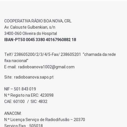
COOPERATIVA RÁDIO BOA NOVA, CRL
Av. Calouste Gulbenkian, s/n
3400-060 Oliveira do Hospital
IBAN-PT50 0045 3380 40167960882 18
Telf/ 238605200/2/3/4/5-Fax/ 238605201 “chamada da rede
fixa nacional”
E-mail: radioboanova1002@gmail.com
Site: radioboanova.sapo.pt
NIF – 501 843 019
N.º Registo na ERC: 423098
CAE: 60100 / SIC: 4832
ANACOM:
N.º Licença Serviço de Radiodifusão – 20370
Serviço Fixo : 505018