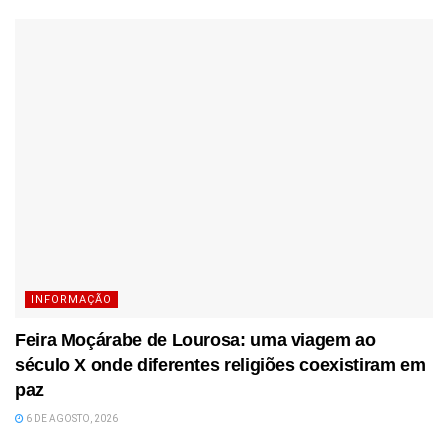
INFORMAÇÃO
Feira Moçárabe de Lourosa: uma viagem ao
século X onde diferentes religiões coexistiram em
paz
6 DE AGOSTO, 2026