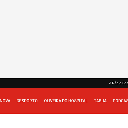
A Rádio Bo
 NOVA
DESPORTO
OLIVEIRA DO HOSPITAL
TÁBUA
PODCA