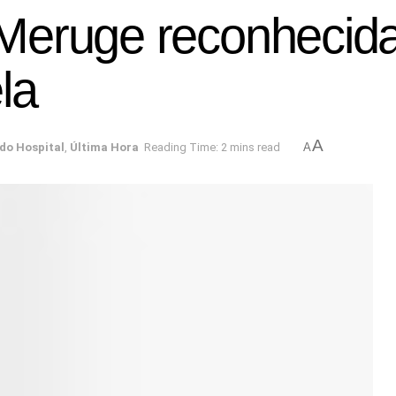
Meruge reconhecida
la
A
 do Hospital
,
Última Hora
Reading Time: 2 mins read
A