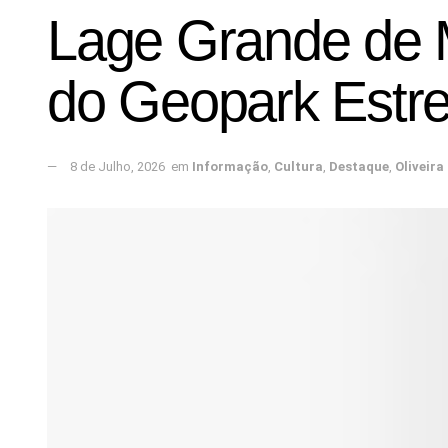
Lage Grande de 
do Geopark Estre
8 de Julho, 2026
em
Informação
,
Cultura
,
Destaque
,
Oliveira