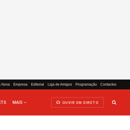
a Nova
Empresa
Editorial
Liga de Amigos
Programação
Contactos
STS
MAIS
OUVIR EM DIRETO