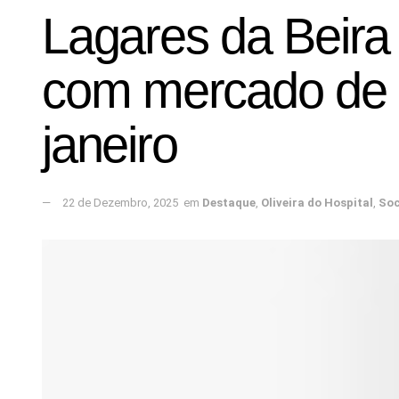
Lagares da Beira
com mercado de N
janeiro
22 de Dezembro, 2025
em
Destaque
,
Oliveira do Hospital
,
Soc