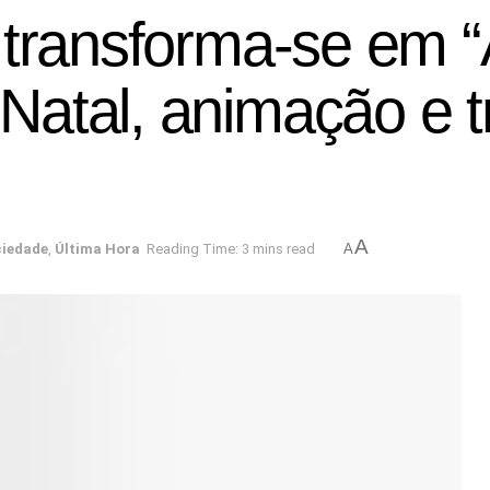
 transforma-se em “
atal, animação e tr
A
iedade
,
Última Hora
Reading Time: 3 mins read
A