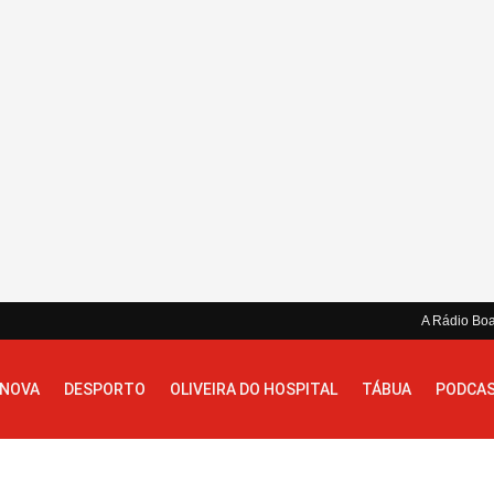
A Rádio Bo
 NOVA
DESPORTO
OLIVEIRA DO HOSPITAL
TÁBUA
PODCA