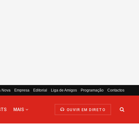
a Nova
Empresa
Editorial
Liga de Amigos
Programação
Contactos
STS
MAIS
OUVIR EM DIRETO