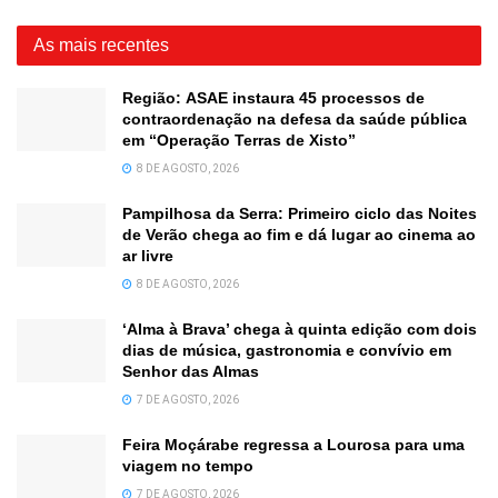
As mais recentes
Região: ASAE instaura 45 processos de
contraordenação na defesa da saúde pública
em “Operação Terras de Xisto”
8 DE AGOSTO, 2026
Pampilhosa da Serra: Primeiro ciclo das Noites
de Verão chega ao fim e dá lugar ao cinema ao
ar livre
8 DE AGOSTO, 2026
‘Alma à Brava’ chega à quinta edição com dois
dias de música, gastronomia e convívio em
Senhor das Almas
7 DE AGOSTO, 2026
Feira Moçárabe regressa a Lourosa para uma
viagem no tempo
7 DE AGOSTO, 2026