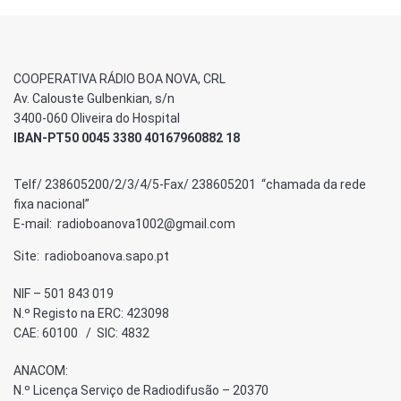
COOPERATIVA RÁDIO BOA NOVA, CRL
Av. Calouste Gulbenkian, s/n
3400-060 Oliveira do Hospital
IBAN-PT50 0045 3380 40167960882 18
Telf/ 238605200/2/3/4/5-Fax/ 238605201 “chamada da rede
fixa nacional”
E-mail: radioboanova1002@gmail.com
Site: radioboanova.sapo.pt
NIF – 501 843 019
N.º Registo na ERC: 423098
CAE: 60100 / SIC: 4832
ANACOM:
N.º Licença Serviço de Radiodifusão – 20370