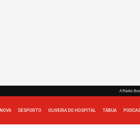
A Rádio Bo
 NOVA
DESPORTO
OLIVEIRA DO HOSPITAL
TÁBUA
PODCA