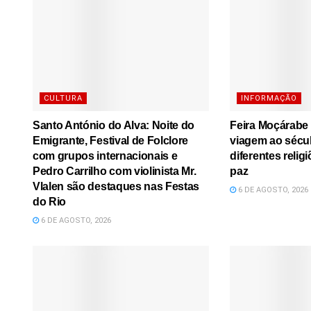
CULTURA
INFORMAÇÃO
Santo António do Alva: Noite do
Feira Moçárabe
Emigrante, Festival de Folclore
viagem ao sécu
com grupos internacionais e
diferentes relig
Pedro Carrilho com violinista Mr.
paz
Vlalen são destaques nas Festas
6 DE AGOSTO, 2026
do Rio
6 DE AGOSTO, 2026