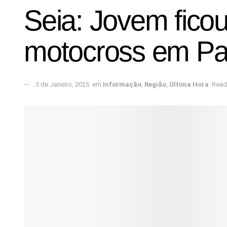
Seia: Jovem fico
motocross em Pa
3 de Janeiro, 2025
em
Informação
,
Região
,
Última Hora
Read