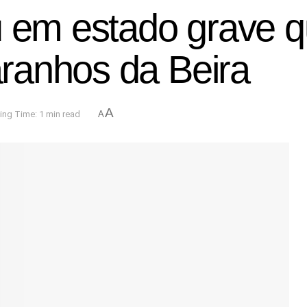
u em estado grave q
ranhos da Beira
A
ing Time: 1 min read
A