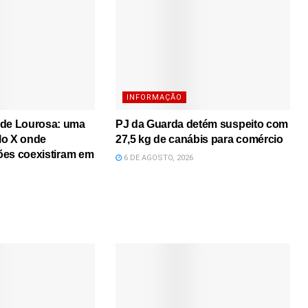
INFORMAÇÃO
 de Lourosa: uma
PJ da Guarda detém suspeito com
lo X onde
27,5 kg de canábis para comércio
iões coexistiram em
6 DE AGOSTO, 2026