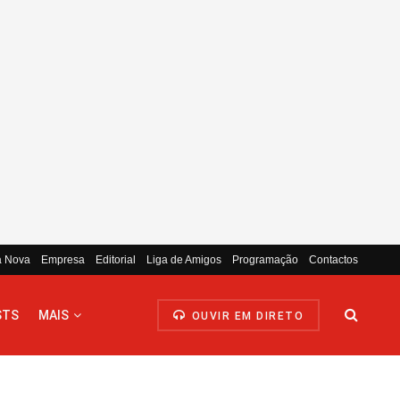
a Nova
Empresa
Editorial
Liga de Amigos
Programação
Contactos
STS
MAIS
OUVIR EM DIRETO