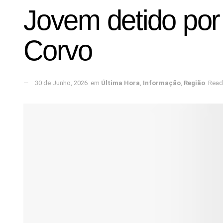
Jovem detido por
Corvo
30 de Junho, 2026
em
Última Hora
,
Informação
,
Região
Read