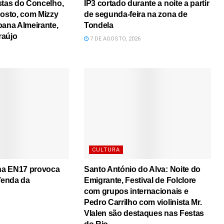
stas do Concelho,
IP3 cortado durante a noite a partir
gosto, com Mizzy
de segunda-feira na zona de
oana Almeirante,
Tondela
raújo
7 DE AGOSTO, 2026
CULTURA
 na EN17 provoca
Santo António do Alva: Noite do
 Venda da
Emigrante, Festival de Folclore
com grupos internacionais e
Pedro Carrilho com violinista Mr.
Vlalen são destaques nas Festas