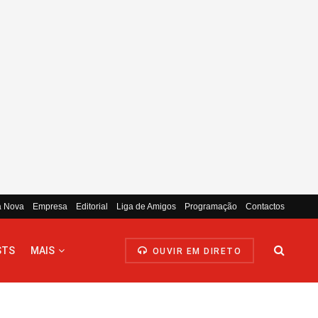
a Nova
Empresa
Editorial
Liga de Amigos
Programação
Contactos
STS
MAIS
OUVIR EM DIRETO