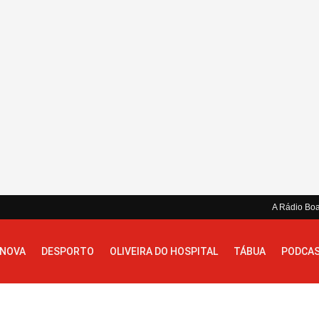
A Rádio Bo
 NOVA
DESPORTO
OLIVEIRA DO HOSPITAL
TÁBUA
PODCA