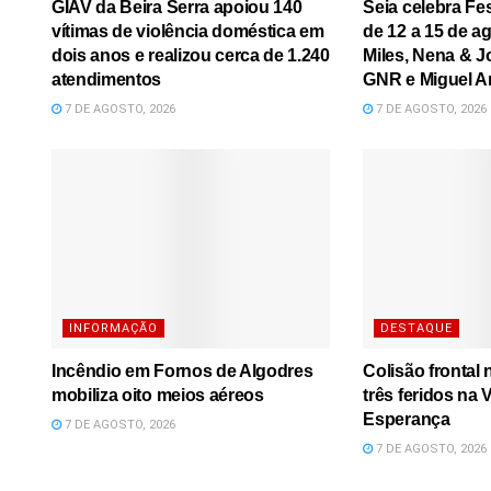
GIAV da Beira Serra apoiou 140
Seia celebra Fe
vítimas de violência doméstica em
de 12 a 15 de a
dois anos e realizou cerca de 1.240
Miles, Nena & J
atendimentos
GNR e Miguel A
7 DE AGOSTO, 2026
7 DE AGOSTO, 2026
INFORMAÇÃO
DESTAQUE
Incêndio em Fornos de Algodres
Colisão frontal
mobiliza oito meios aéreos
três feridos na
Esperança
7 DE AGOSTO, 2026
7 DE AGOSTO, 2026