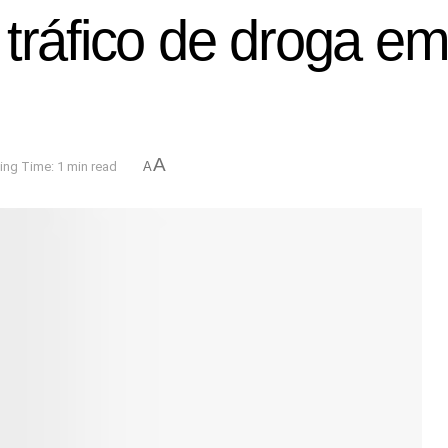
 tráfico de droga e
A
ing Time: 1 min read
A