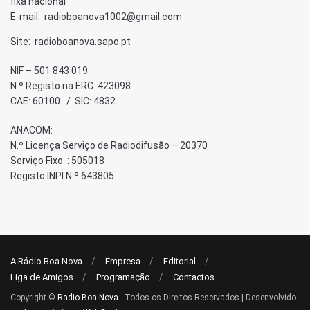
fixa nacional”
E-mail: radioboanova1002@gmail.com
Site: radioboanova.sapo.pt
NIF – 501 843 019
N.º Registo na ERC: 423098
CAE: 60100 / SIC: 4832
ANACOM:
N.º Licença Serviço de Radiodifusão – 20370
Serviço Fixo : 505018
Registo INPI N.º 643805
A Rádio Boa Nova
Empresa
Editorial
Liga de Amigos
Programação
Contactos
Copyright ©
Radio Boa Nova
- Todos os Direitos Reservados | Desenvolvido