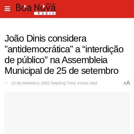
João Dinis considera
”antidemocrática” a “interdição
de público” na Assembleia
Municipal de 25 de setembro
A
23 de Setembro, 2020
Reading Time: 4 mins read
A