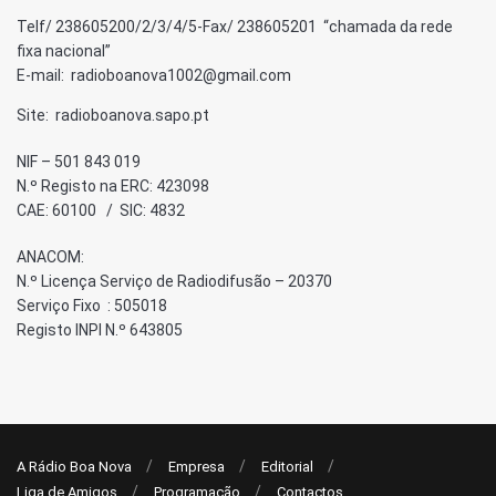
Telf/ 238605200/2/3/4/5-Fax/ 238605201 “chamada da rede
fixa nacional”
E-mail: radioboanova1002@gmail.com
Site: radioboanova.sapo.pt
NIF – 501 843 019
N.º Registo na ERC: 423098
CAE: 60100 / SIC: 4832
ANACOM:
N.º Licença Serviço de Radiodifusão – 20370
Serviço Fixo : 505018
Registo INPI N.º 643805
A Rádio Boa Nova
Empresa
Editorial
Liga de Amigos
Programação
Contactos