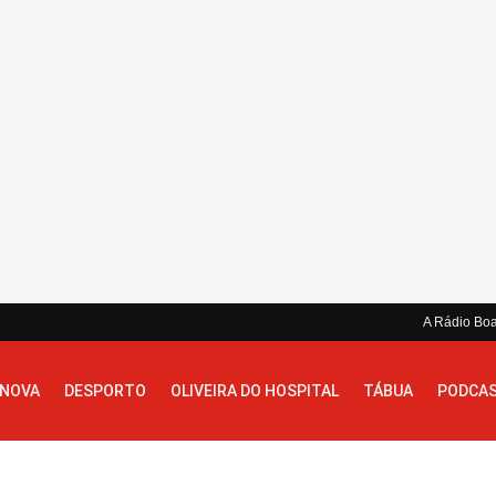
A Rádio Bo
 NOVA
DESPORTO
OLIVEIRA DO HOSPITAL
TÁBUA
PODCA