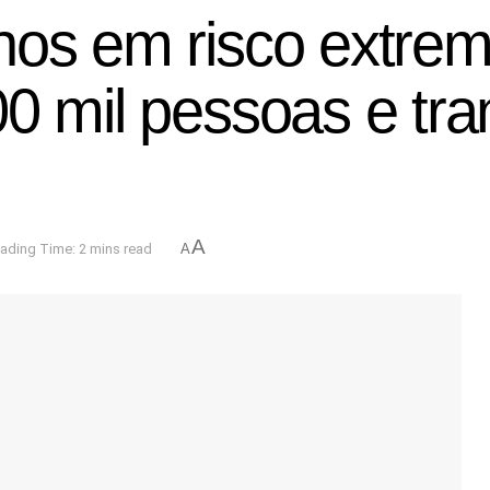
hos em risco extrem
0 mil pessoas e tra
A
ading Time: 2 mins read
A