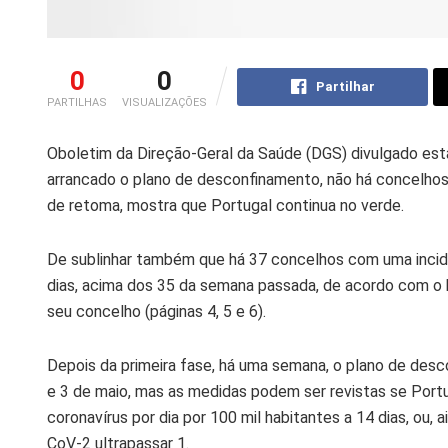
0
0
Partilhar
PARTILHAS
VISUALIZAÇÕES
O
boletim da Direção-Geral da Saúde (DGS) divulgado est
arrancado o plano de desconfinamento,
não há concelho
de retoma, mostra que Portugal continua no
verde
.
De sublinhar também que há
37 concelhos com uma incid
dias, acima dos 35 da semana passada, de acordo com o 
seu concelho (páginas 4, 5 e 6).
Depois da primeira fase, há uma semana, o plano de des
e 3 de maio
, mas as medidas podem ser revistas se Port
coronavírus por dia por 100 mil habitantes a 14 dias, ou, a
CoV-2 ultrapassar 1.