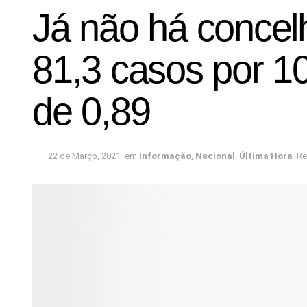
Já não há concel
81,3 casos por 10
de 0,89
22 de Março, 2021
em
Informação
,
Nacional
,
Última Hora
Re