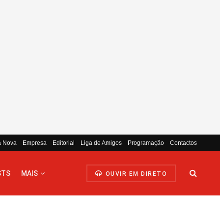
a Nova
Empresa
Editorial
Liga de Amigos
Programação
Contactos
STS
MAIS
OUVIR EM DIRETO