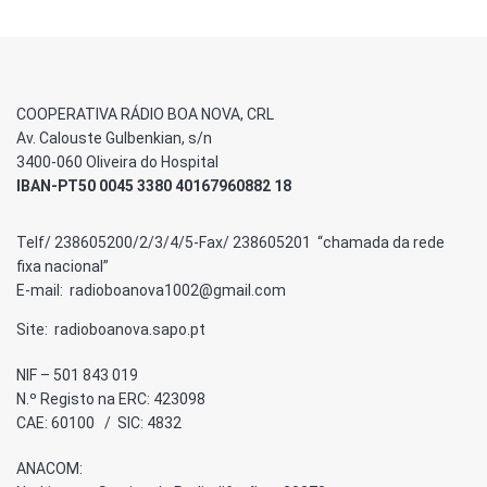
COOPERATIVA RÁDIO BOA NOVA, CRL
Av. Calouste Gulbenkian, s/n
3400-060 Oliveira do Hospital
IBAN-PT50 0045 3380 40167960882 18
Telf/ 238605200/2/3/4/5-Fax/ 238605201 “chamada da rede
fixa nacional”
E-mail: radioboanova1002@gmail.com
Site: radioboanova.sapo.pt
NIF – 501 843 019
N.º Registo na ERC: 423098
CAE: 60100 / SIC: 4832
ANACOM: