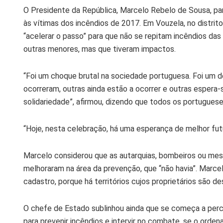
O Presidente da República, Marcelo Rebelo de Sousa, pa
às vítimas dos incêndios de 2017. Em Vouzela, no distrit
“acelerar o passo” para que não se repitam incêndios 
outras menores, mas que tiveram impactos.
“Foi um choque brutal na sociedade portuguesa. Foi um 
ocorreram, outras ainda estão a ocorrer e outras esper
solidariedade”, afirmou, dizendo que todos os portuguese
“Hoje, nesta celebração, há uma esperança de melhor futu
Marcelo considerou que as autarquias, bombeiros ou mes
melhoraram na área da prevenção, que “não havia”. Marce
cadastro, porque há territórios cujos proprietários são 
O chefe de Estado sublinhou ainda que se começa a perc
para prevenir incêndios e intervir no combate, se o orde