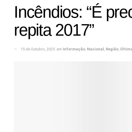
Incêndios: “É pre
repita 2017”
15 de Outubro, 2025
em
Informação
,
Nacional
,
Região
,
Últim