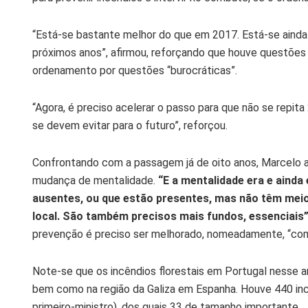
“Está-se bastante melhor do que em 2017. Está-se ainda
próximos anos”, afirmou, reforçando que houve questões
ordenamento por questões “burocráticas”.
“Agora, é preciso acelerar o passo para que não se rep
se devem evitar para o futuro”, reforçou.
Confrontando com a passagem já de oito anos, Marcelo a
mudança de mentalidade.
“E a mentalidade era e ainda
ausentes, ou que estão presentes, mas não têm meios
local. São também precisos mais fundos, essenciais
prevenção é preciso ser melhorado, nomeadamente, “com 
Note-se que os incêndios florestais em Portugal nesse a
bem como na região da Galiza em Espanha. Houve 440 inc
primeiro-ministro), dos quais 33 de tamanho importante.