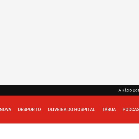
A Rádio Bo
 NOVA
DESPORTO
OLIVEIRA DO HOSPITAL
TÁBUA
PODCA