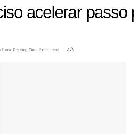
ciso acelerar passo
A
a Hora
Reading Time: 3 mins read
A