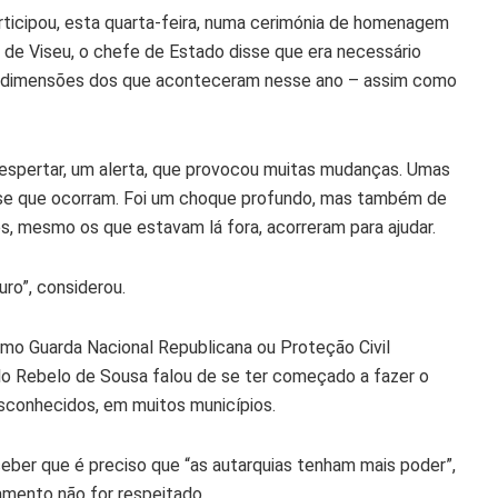
rticipou, esta quarta-feira, numa cerimónia de homenagem
o de Viseu, o chefe de Estado disse que era necessário
das dimensões dos que aconteceram nesse ano – assim como
despertar, um alerta, que provocou muitas mudanças. Umas
a-se que ocorram. Foi um choque profundo, mas também de
s, mesmo os que estavam lá fora, acorreram para ajudar.
ro”, considerou.
mo Guarda Nacional Republicana ou Proteção Civil
lo Rebelo de Sousa falou de se ter começado a fazer o
desconhecidos, em muitos municípios.
eber que é preciso que “as autarquias tenham mais poder”,
namento não for respeitado.