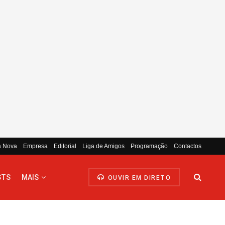
a Nova
Empresa
Editorial
Liga de Amigos
Programação
Contactos
STS
MAIS
OUVIR EM DIRETO