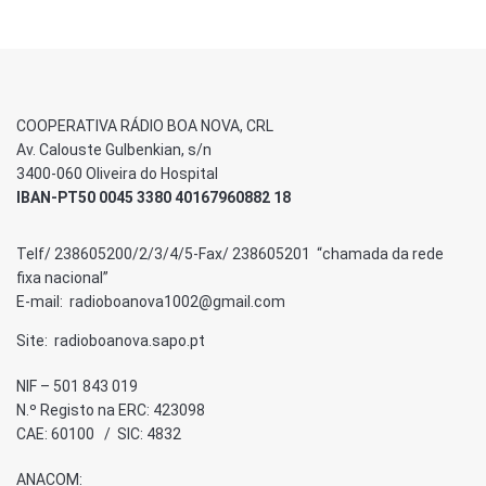
COOPERATIVA RÁDIO BOA NOVA, CRL
Av. Calouste Gulbenkian, s/n
3400-060 Oliveira do Hospital
IBAN-PT50 0045 3380 40167960882 18
Telf/ 238605200/2/3/4/5-Fax/ 238605201 “chamada da rede
fixa nacional”
E-mail: radioboanova1002@gmail.com
Site: radioboanova.sapo.pt
NIF – 501 843 019
N.º Registo na ERC: 423098
CAE: 60100 / SIC: 4832
ANACOM: