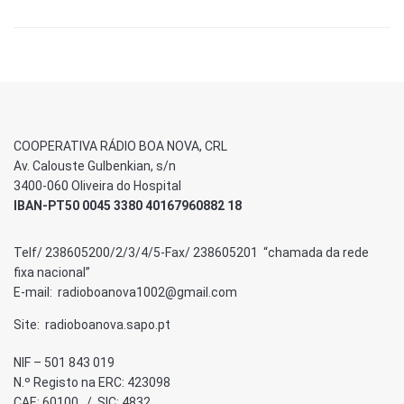
COOPERATIVA RÁDIO BOA NOVA, CRL
Av. Calouste Gulbenkian, s/n
3400-060 Oliveira do Hospital
IBAN-PT50 0045 3380 40167960882 18
Telf/ 238605200/2/3/4/5-Fax/ 238605201 “chamada da rede
fixa nacional”
E-mail: radioboanova1002@gmail.com
Site: radioboanova.sapo.pt
NIF – 501 843 019
N.º Registo na ERC: 423098
CAE: 60100 / SIC: 4832