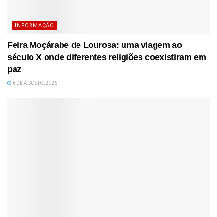
INFORMAÇÃO
Feira Moçárabe de Lourosa: uma viagem ao
século X onde diferentes religiões coexistiram em
paz
6 DE AGOSTO, 2026