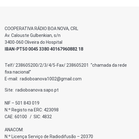
COOPERATIVA RÁDIO BOA NOVA, CRL
Av. Calouste Gulbenkian, s/n
3400-060 Oliveira do Hospital
IBAN-PT50 0045 3380 40167960882 18
Telf/ 238605200/2/3/4/5-Fax/ 238605201 “chamada da rede
fixa nacional”
E-mail: radioboanova1002@gmail.com
Site: radioboanova.sapo.pt
NIF – 501 843 019
N.º Registo na ERC: 423098
CAE: 60100 / SIC: 4832
ANACOM:
N.º Licença Serviço de Radiodifusão – 20370