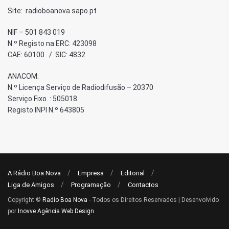
Site: radioboanova.sapo.pt
NIF – 501 843 019
N.º Registo na ERC: 423098
CAE: 60100 / SIC: 4832
ANACOM:
N.º Licença Serviço de Radiodifusão – 20370
Serviço Fixo : 505018
Registo INPI N.º 643805
A Rádio Boa Nova
Empresa
Editorial
Liga de Amigos
Programação
Contactos
Copyright ©
Radio Boa Nova
- Todos os Direitos Reservados | Desenvolvido
por
Inovve Agência Web Design