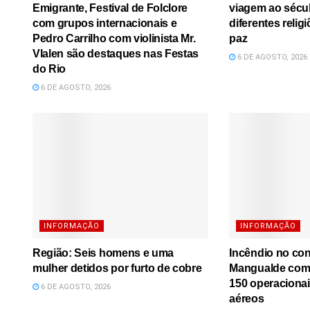
Emigrante, Festival de Folclore
viagem ao sécu
com grupos internacionais e
diferentes relig
Pedro Carrilho com violinista Mr.
paz
Vlalen são destaques nas Festas
6 DE AGOSTO, 2026
do Rio
6 DE AGOSTO, 2026
INFORMAÇÃO
INFORMAÇÃO
Região: Seis homens e uma
Incêndio no co
mulher detidos por furto de cobre
Mangualde comb
150 operacionai
6 DE AGOSTO, 2026
aéreos