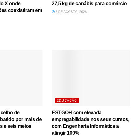
lo X onde
27,5 kg de canábis para comércio
iões coexistiram em
6 DE AGOSTO, 2026
EDUCAÇÃO
ncelho de
ESTGOH com elevada
atido por mais de
empregabilidade nos seus cursos,
s e seis meios
com Engenharia Informática a
atingir 100%