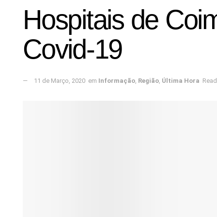
Hospitais de Coi
Covid-19
11 de Março, 2020
em
Informação
,
Região
,
Última Hora
Read