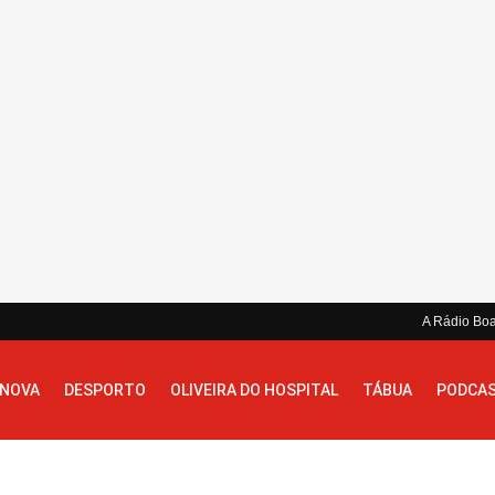
A Rádio Bo
 NOVA
DESPORTO
OLIVEIRA DO HOSPITAL
TÁBUA
PODCA