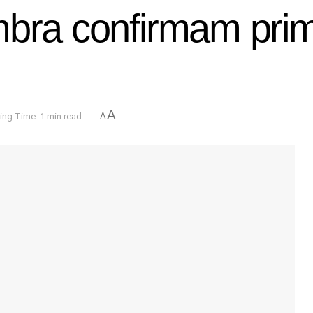
mbra confirmam prim
A
ing Time: 1 min read
A