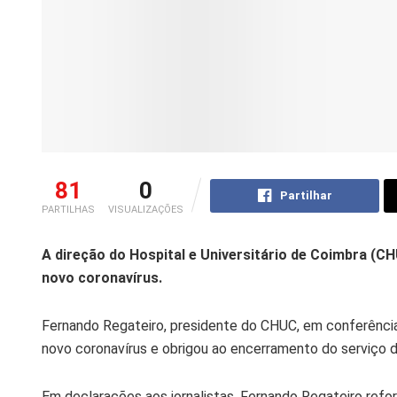
81
0
Partilhar
PARTILHAS
VISUALIZAÇÕES
A direção do Hospital e Universitário de Coimbra (CH
novo coronavírus.
Fernando Regateiro, presidente do CHUC, em conferênci
novo coronavírus e obrigou ao encerramento do serviço d
Em declarações aos jornalistas, Fernando Regateiro refo