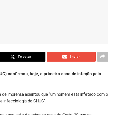
Tweetar
Enviar
UC) confirmou, hoje, o primeiro caso de infeção pelo
a de imprensa adiantou que “um homem está infetado com o
e infecciologia do CHUC”.
rçou que este é o primeiro caso de Covid-19 que se