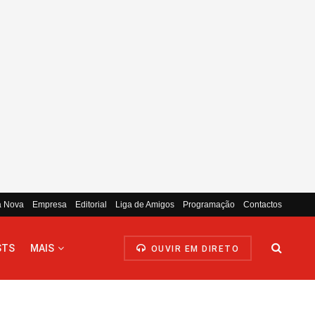
a Nova
Empresa
Editorial
Liga de Amigos
Programação
Contactos
STS
MAIS
OUVIR EM DIRETO