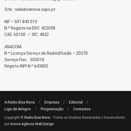
Site: radioboanova.sapo.pt
NIF – 501 843 019
N.º Registo na ERC: 423098
CAE: 60100 / SIC: 4832
ANACOM:
N.º Licença Serviço de Radiodifusão – 20370
Serviço Fixo : 505018
Registo INPI N.º 643805
A Rádio Boa Nova
Empresa
Editorial
Liga de Amigos
Programação
Contactos
Copyright ©
Radio Boa Nova
- Todos os Direitos Reservados | Desenvolvido
por
Inovve Agência Web Design