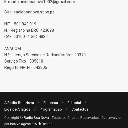
E-mail: radioboanova1002@gmail.com
Site: radioboanova.sapo.pt
NIF – 501 843 019
N.º Registo na ERC: 423098
CAE: 60100 / SIC: 4832
ANACOM:
N.º Licença Serviço de Radiodifusão – 20370
Serviço Fixo : 505018
Registo INPI N.º 643805
A Rádio Boa Nova
Empresa
Editorial
Liga de Amigos
Programação
Contactos
Copyright ©
Radio Boa Nova
- Todos os Direitos Reservados | Desenvolvido
por
Inovve Agência Web Design