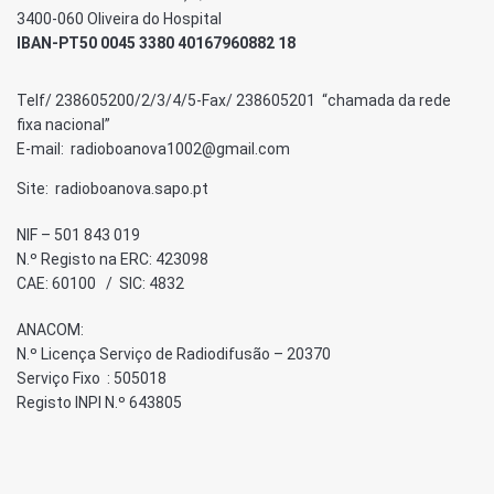
3400-060 Oliveira do Hospital
IBAN-PT50 0045 3380 40167960882 18
Telf/ 238605200/2/3/4/5-Fax/ 238605201 “chamada da rede
fixa nacional”
E-mail: radioboanova1002@gmail.com
Site: radioboanova.sapo.pt
NIF – 501 843 019
N.º Registo na ERC: 423098
CAE: 60100 / SIC: 4832
ANACOM:
N.º Licença Serviço de Radiodifusão – 20370
Serviço Fixo : 505018
Registo INPI N.º 643805