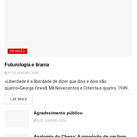
OPINIÃO
Futurologia e tirania
31 DE JANEIRO, 2026
«Liberdade é a liberdade de dizer que dois e dois são
quatro»George Orwell, Mil Novecentos e Oitenta e quatro, 1949...
DETAILS
LER MAIS
Agradecimento público
6 DE JANEIRO, 2026
Anatomia do Chega: A propósito de um livro