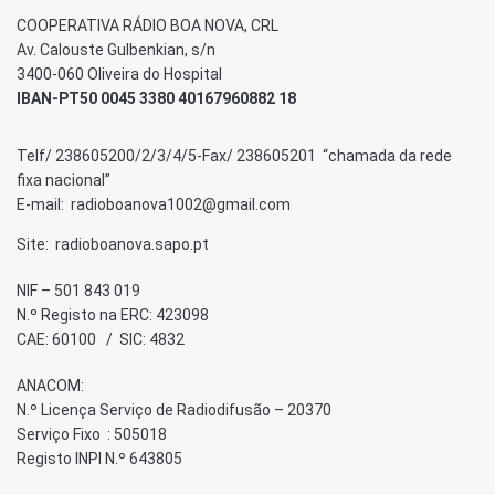
COOPERATIVA RÁDIO BOA NOVA, CRL
Av. Calouste Gulbenkian, s/n
3400-060 Oliveira do Hospital
IBAN-PT50 0045 3380 40167960882 18
Telf/ 238605200/2/3/4/5-Fax/ 238605201 “chamada da rede
fixa nacional”
E-mail: radioboanova1002@gmail.com
Site: radioboanova.sapo.pt
NIF – 501 843 019
N.º Registo na ERC: 423098
CAE: 60100 / SIC: 4832
ANACOM:
N.º Licença Serviço de Radiodifusão – 20370
Serviço Fixo : 505018
Registo INPI N.º 643805