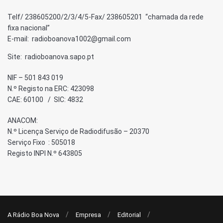
Telf/ 238605200/2/3/4/5-Fax/ 238605201 “chamada da rede
fixa nacional”
E-mail: radioboanova1002@gmail.com
Site: radioboanova.sapo.pt
NIF – 501 843 019
N.º Registo na ERC: 423098
CAE: 60100 / SIC: 4832
ANACOM:
N.º Licença Serviço de Radiodifusão – 20370
Serviço Fixo : 505018
Registo INPI N.º 643805
A Rádio Boa Nova
Empresa
Editorial