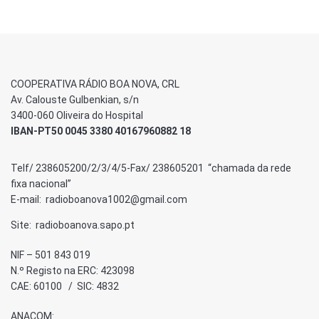
COOPERATIVA RÁDIO BOA NOVA, CRL
Av. Calouste Gulbenkian, s/n
3400-060 Oliveira do Hospital
IBAN-PT50 0045 3380 40167960882 18
Telf/ 238605200/2/3/4/5-Fax/ 238605201 “chamada da rede
fixa nacional”
E-mail: radioboanova1002@gmail.com
Site: radioboanova.sapo.pt
NIF – 501 843 019
N.º Registo na ERC: 423098
CAE: 60100 / SIC: 4832
ANACOM: