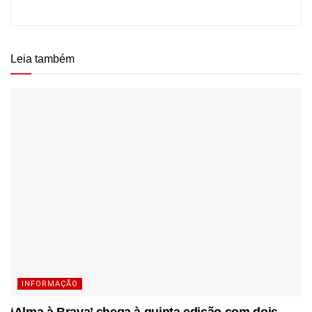
Leia também
INFORMAÇÃO
‘Alma à Brava’ chega à quinta edição com dois