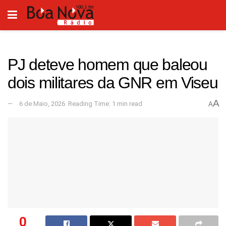
PJ deteve homem que baleou
dois militares da GNR em Viseu
A
6 de Maio, 2026
Reading Time: 1 min read
A
0