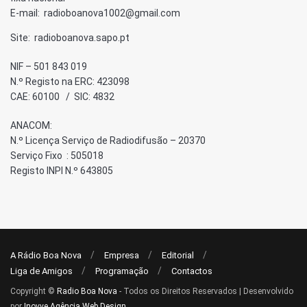
E-mail: radioboanova1002@gmail.com
Site: radioboanova.sapo.pt
NIF – 501 843 019
N.º Registo na ERC: 423098
CAE: 60100 / SIC: 4832
ANACOM:
N.º Licença Serviço de Radiodifusão – 20370
Serviço Fixo : 505018
Registo INPI N.º 643805
A Rádio Boa Nova
Empresa
Editorial
Liga de Amigos
Programação
Contactos
Copyright ©
Radio Boa Nova
- Todos os Direitos Reservados | Desenvolvido
por
Inovve Agência Web Design