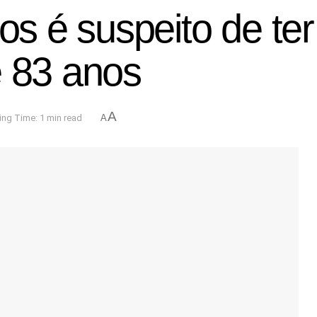
 é suspeito de ter
e 83 anos
A
ng Time: 1 min read
A