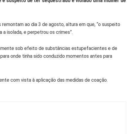
e é suspeito de ter sequestrado e violado uma mulher de
 remontam ao dia 3 de agosto, altura em que, “o suspeito
 a isolada, e perpetrou os crimes”.
temente sob efeito de substâncias estupefacientes e de
r, para onde tinha sido conduzido momentos antes para
tente com vista à aplicação das medidas de coação.