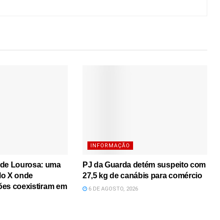
INFORMAÇÃO
 de Lourosa: uma
PJ da Guarda detém suspeito com
lo X onde
27,5 kg de canábis para comércio
iões coexistiram em
6 DE AGOSTO, 2026