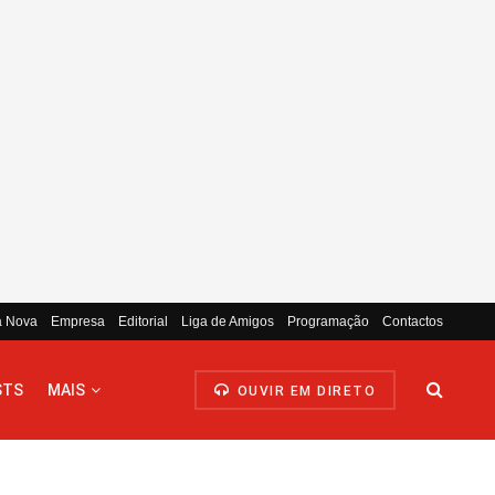
a Nova
Empresa
Editorial
Liga de Amigos
Programação
Contactos
STS
MAIS
OUVIR EM DIRETO