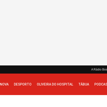
A Rádio Bo
 NOVA
DESPORTO
OLIVEIRA DO HOSPITAL
TÁBUA
PODCA