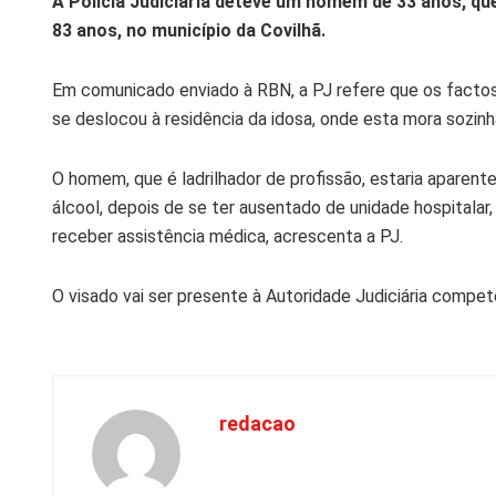
A Polícia Judiciária deteve um homem de 33 anos, qu
83 anos, no município da Covilhã.
Em comunicado enviado à RBN, a PJ refere que os factos
se deslocou à residência da idosa, onde esta mora sozinha
O homem, que é ladrilhador de profissão, estaria aparen
álcool, depois de se ter ausentado de unidade hospitala
receber assistência médica, acrescenta a PJ.
O visado vai ser presente à Autoridade Judiciária compe
redacao