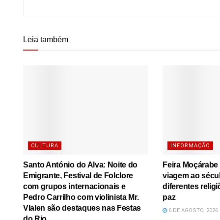
Leia também
CULTURA
INFORMAÇÃO
Santo António do Alva: Noite do
Feira Moçárabe
Emigrante, Festival de Folclore
viagem ao sécu
com grupos internacionais e
diferentes relig
Pedro Carrilho com violinista Mr.
paz
Vlalen são destaques nas Festas
6 DE AGOSTO, 2026
do Rio