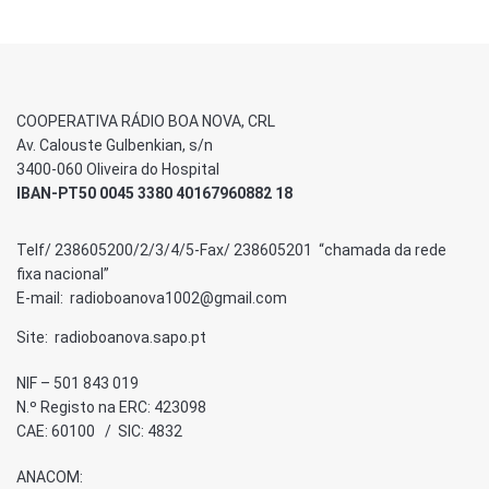
COOPERATIVA RÁDIO BOA NOVA, CRL
Av. Calouste Gulbenkian, s/n
3400-060 Oliveira do Hospital
IBAN-PT50 0045 3380 40167960882 18
Telf/ 238605200/2/3/4/5-Fax/ 238605201 “chamada da rede
fixa nacional”
E-mail: radioboanova1002@gmail.com
Site: radioboanova.sapo.pt
NIF – 501 843 019
N.º Registo na ERC: 423098
CAE: 60100 / SIC: 4832
ANACOM: