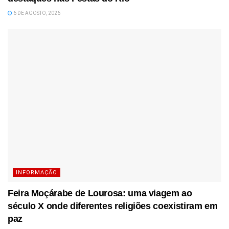
6 DE AGOSTO, 2026
INFORMAÇÃO
Feira Moçárabe de Lourosa: uma viagem ao
século X onde diferentes religiões coexistiram em
paz