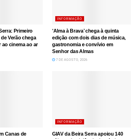
INFORMAÇÃO
erra: Primeiro
‘Alma à Brava’ chega à quinta
s de Verão chega
edição com dois dias de música,
r ao cinema ao ar
gastronomia e convívio em
Senhor das Almas
7 DE AGOSTO, 2026
INFORMAÇÃO
em Canas de
GIAV da Beira Serra apoiou 140