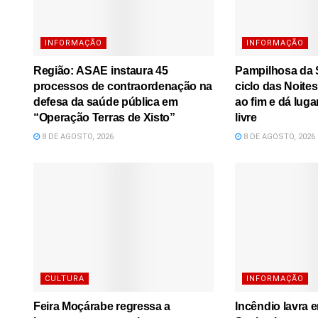
INFORMAÇÃO
INFORMAÇÃO
Região: ASAE instaura 45
Pampilhosa da S
processos de contraordenação na
ciclo das Noite
defesa da saúde pública em
ao fim e dá luga
“Operação Terras de Xisto”
livre
8 DE AGOSTO, 2026
8 DE AGOSTO, 2026
CULTURA
INFORMAÇÃO
Feira Moçárabe regressa a
Incêndio lavra 