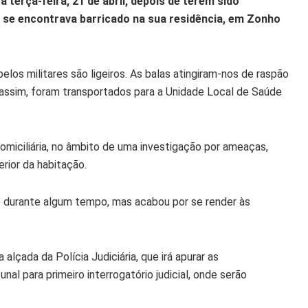
 terça-feira, 21 de abril, depois de terem sido
se encontrava barricado na sua residência, em Zonho
elos militares são ligeiros. As balas atingiram-nos de raspão
 assim, foram transportados para a Unidade Local de Saúde
miciliária, no âmbito de uma investigação por ameaças,
rior da habitação.
 durante algum tempo, mas acabou por se render às
lçada da Polícia Judiciária, que irá apurar as
nal para primeiro interrogatório judicial, onde serão