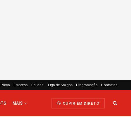
a Nova
Empresa
Editorial
Liga de Amigos
Programação
Contactos
STS
MAIS
OUVIR EM DIRETO