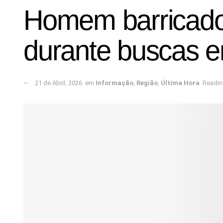
Homem barricado 
durante buscas 
21 de Abril, 2026
em
Informação
,
Região
,
Última Hora
Readin