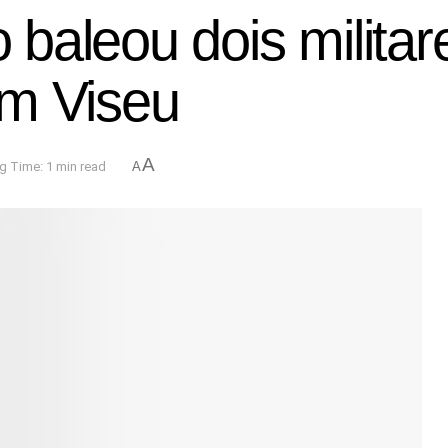
baleou dois milita
em Viseu
A
g Time: 1 min read
A