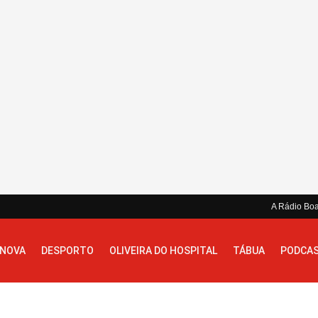
A Rádio Bo
 NOVA
DESPORTO
OLIVEIRA DO HOSPITAL
TÁBUA
PODCA