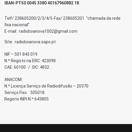
IBAN-PT50 0045 3380 40167960882 18
Telf/ 238605200/2/3/4/5-Fax/ 238605201 “chamada da rede
fixa nacional”
E-mail: radioboanova1002@gmail.com
Site: radioboanova.sapo.pt
NIF – 501 843 019
N.º Registo na ERC: 423098
CAE: 60100 / SIC: 4832
ANACOM:
N.º Licença Serviço de Radiodifusão – 20370
Serviço Fixo : 505018
Registo INPI N.º 643805