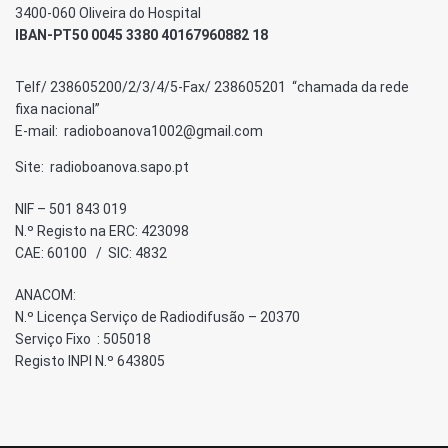
3400-060 Oliveira do Hospital
IBAN-PT50 0045 3380 40167960882 18
Telf/ 238605200/2/3/4/5-Fax/ 238605201 “chamada da rede
fixa nacional”
E-mail: radioboanova1002@gmail.com
Site: radioboanova.sapo.pt
NIF – 501 843 019
N.º Registo na ERC: 423098
CAE: 60100 / SIC: 4832
ANACOM:
N.º Licença Serviço de Radiodifusão – 20370
Serviço Fixo : 505018
Registo INPI N.º 643805