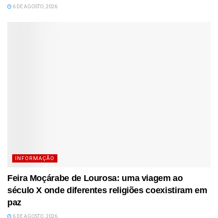
6 DE AGOSTO, 2026
INFORMAÇÃO
Feira Moçárabe de Lourosa: uma viagem ao
século X onde diferentes religiões coexistiram em
paz
6 DE AGOSTO, 2026