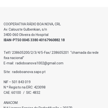
COOPERATIVA RÁDIO BOA NOVA, CRL
Av. Calouste Gulbenkian, s/n
3400-060 Oliveira do Hospital
IBAN-PT50 0045 3380 40167960882 18
Telf/ 238605200/2/3/4/5-Fax/ 238605201 “chamada da rede
fixa nacional”
E-mail: radioboanova1002@gmail.com
Site: radioboanova.sapo.pt
NIF – 501 843 019
N.º Registo na ERC: 423098
CAE: 60100 / SIC: 4832
ANACOM: