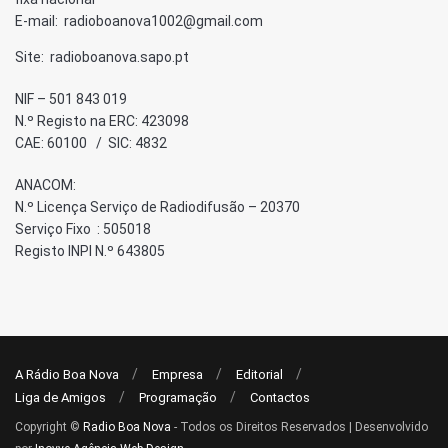
E-mail: radioboanova1002@gmail.com
Site: radioboanova.sapo.pt
NIF – 501 843 019
N.º Registo na ERC: 423098
CAE: 60100 / SIC: 4832
ANACOM:
N.º Licença Serviço de Radiodifusão – 20370
Serviço Fixo : 505018
Registo INPI N.º 643805
A Rádio Boa Nova
Empresa
Editorial
Liga de Amigos
Programação
Contactos
Copyright ©
Radio Boa Nova
- Todos os Direitos Reservados | Desenvolvido