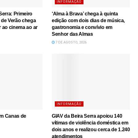
INFORMAÇÃO
erra: Primeiro
‘Alma à Brava’ chega à quinta
s de Verão chega
edição com dois dias de música,
r ao cinema ao ar
gastronomia e convívio em
Senhor das Almas
7 DE AGOSTO, 2026
INFORMAÇÃO
em Canas de
GIAV da Beira Serra apoiou 140
vítimas de violência doméstica em
dois anos e realizou cerca de 1.240
atendimentos