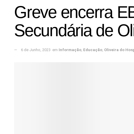
Greve encerra EB
Secundária de Oli
6 de Junho, 2023
em
Informação
,
Educação
,
Oliveira do Hos