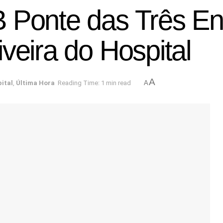
 Ponte das Três En
veira do Hospital
A
pital
,
Última Hora
Reading Time: 1 min read
A