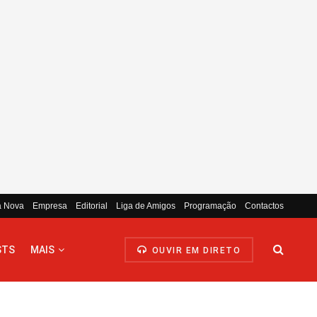
a Nova
Empresa
Editorial
Liga de Amigos
Programação
Contactos
STS
MAIS
OUVIR EM DIRETO