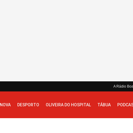
A Rádio Bo
 NOVA
DESPORTO
OLIVEIRA DO HOSPITAL
TÁBUA
PODCA