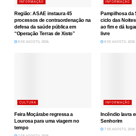
INFORMAÇÃO
INFORMAÇÃO
Região: ASAE instaura 45
Pampilhosa da S
processos de contraordenação na
ciclo das Noite
defesa da saúde pública em
ao fim e dá luga
“Operação Terras de Xisto”
livre
8 DE AGOSTO, 2026
8 DE AGOSTO, 2026
CULTURA
INFORMAÇÃO
Feira Moçárabe regressa a
Incêndio lavra 
Lourosa para uma viagem no
Senhorim
tempo
7 DE AGOSTO, 2026
7 DE AGOSTO, 2026