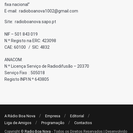
fixa nacional”
E-mail: radioboanova1002@gmail.com
Site: radioboanova.sapo.pt
NIF – 501 843 019
N.º Registo na ERC: 423098
CAE: 60100 / SIC: 4832
ANACOM:
N.º Licença Serviço de Radiodifusão – 20370
Serviço Fixo : 505018
Registo INPI N.º 643805
A Rádio Boa Nova
Empresa
Editorial
Liga de Amigos
Programação
Contactos
Copyright ©
Radio Boa Nova
- Todos os Direitos Reservados | Desenvolvido