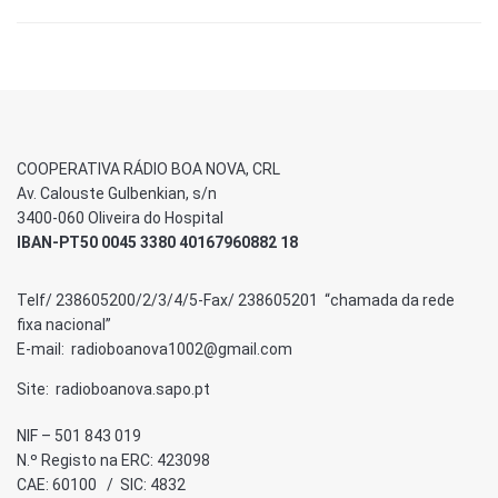
COOPERATIVA RÁDIO BOA NOVA, CRL
Av. Calouste Gulbenkian, s/n
3400-060 Oliveira do Hospital
IBAN-PT50 0045 3380 40167960882 18
Telf/ 238605200/2/3/4/5-Fax/ 238605201 “chamada da rede
fixa nacional”
E-mail: radioboanova1002@gmail.com
Site: radioboanova.sapo.pt
NIF – 501 843 019
N.º Registo na ERC: 423098
CAE: 60100 / SIC: 4832