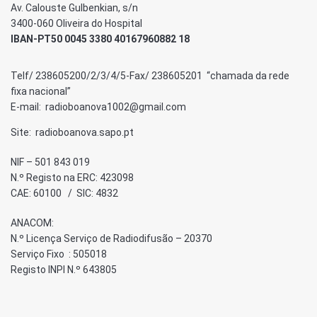
Av. Calouste Gulbenkian, s/n
3400-060 Oliveira do Hospital
IBAN-PT50 0045 3380 40167960882 18
Telf/ 238605200/2/3/4/5-Fax/ 238605201 “chamada da rede
fixa nacional”
E-mail: radioboanova1002@gmail.com
Site: radioboanova.sapo.pt
NIF – 501 843 019
N.º Registo na ERC: 423098
CAE: 60100 / SIC: 4832
ANACOM:
N.º Licença Serviço de Radiodifusão – 20370
Serviço Fixo : 505018
Registo INPI N.º 643805